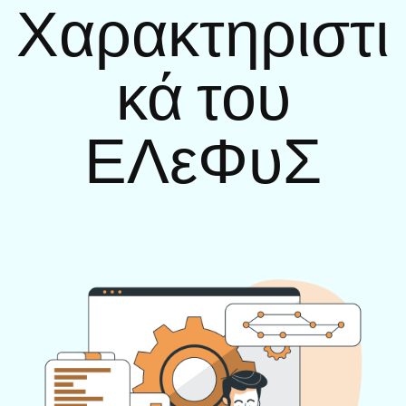
Χαρακτηριστι
κά του
ΕΛεΦυΣ